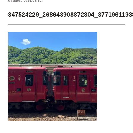
Update : 2025.03.12
347524229_268643908872804_3771961193