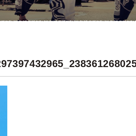
297397432965_23836126802